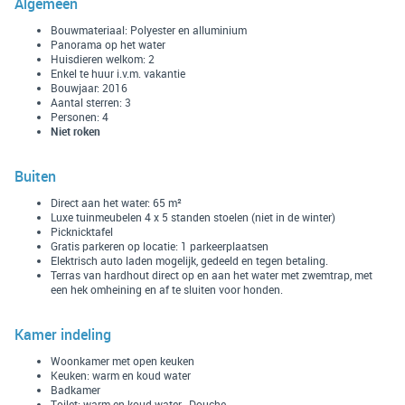
Algemeen
Bouwmateriaal: Polyester en alluminium
Panorama op het water
Huisdieren welkom: 2
Enkel te huur i.v.m. vakantie
Bouwjaar: 2016
Aantal sterren: 3
Personen: 4
Niet roken
Buiten
Direct aan het water: 65 m²
Luxe tuinmeubelen 4 x 5 standen stoelen (niet in de winter)
Picknicktafel
Gratis parkeren op locatie: 1 parkeerplaatsen
Elektrisch auto laden mogelijk, gedeeld en tegen betaling.
Terras van hardhout direct op en aan het water met zwemtrap, met
een hek omheining en af te sluiten voor honden.
Kamer indeling
Woonkamer met open keuken
Keuken: warm en koud water
Badkamer
Toilet: warm en koud water , Douche