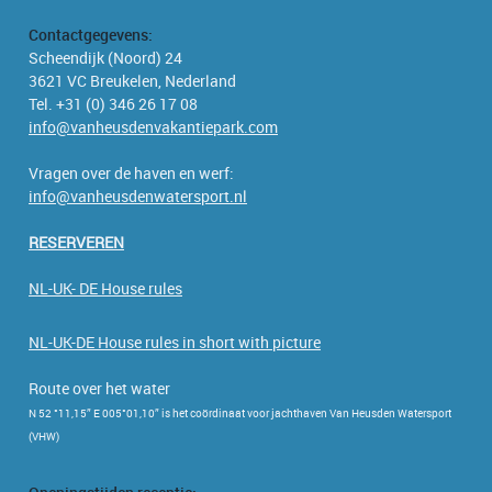
Contactgegevens:
Scheendijk (Noord) 24
3621 VC Breukelen, Nederland
Tel. +31 (0) 346 26 17 08
info@vanheusdenvakantiepark.com
Vragen over de haven en werf:
info@vanheusdenwatersport.nl
RESERVEREN
NL-UK- DE House rules
NL-UK-DE House rules in short with picture
Route over het water
N 52 °11,15” E 005°01,10” is het coördinaat voor jachthaven Van Heusden Watersport
(VHW)