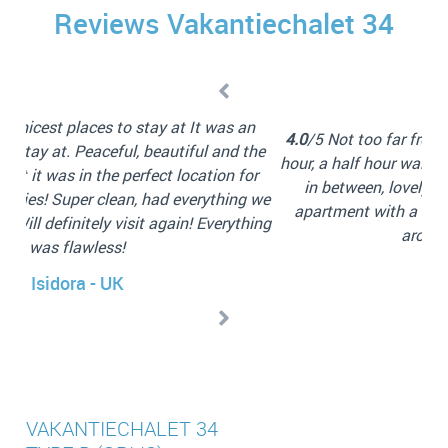
Reviews Vakantiechalet 34
n
4.0
/5 Not too far from Amsterdam central, around an
5.
the
hour, a half hour walk and a 20 minute walk with a bus
The
or
in between, lovely location, nice and scenic, nice
ca
 we
apartment with a balcony, nice communication, all
w
hing
around good stay 👍
Lachlan
VAKANTIECHALET 34