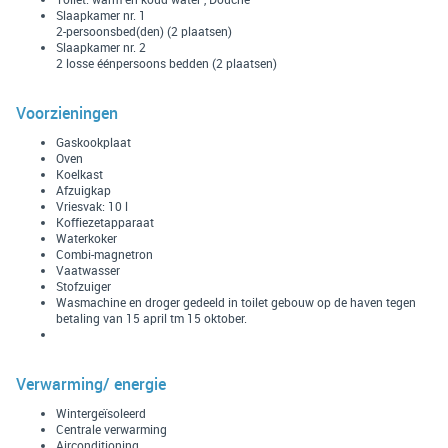
Slaapkamer nr. 1
2-persoonsbed(den) (2 plaatsen)
Slaapkamer nr. 2
2 losse éénpersoons bedden (2 plaatsen)
Voorzieningen
Gaskookplaat
Oven
Koelkast
Afzuigkap
Vriesvak: 10 l
Koffiezetapparaat
Waterkoker
Combi-magnetron
Vaatwasser
Stofzuiger
Wasmachine en droger gedeeld in toilet gebouw op de haven tegen
betaling van 15 april tm 15 oktober.
Verwarming/ energie
Wintergeïsoleerd
Centrale verwarming
Airconditioning