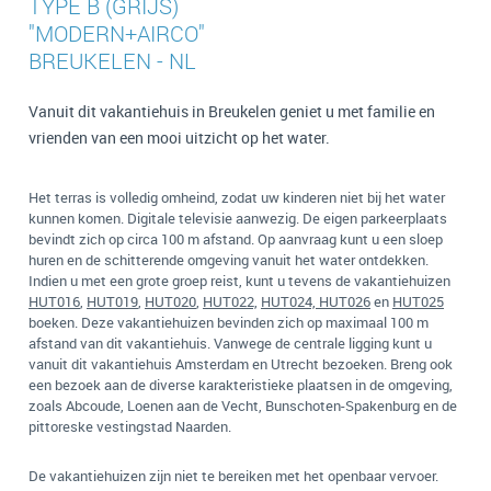
TYPE B (GRIJS)
"MODERN+AIRCO"
BREUKELEN - NL
Vanuit dit vakantiehuis in Breukelen geniet u met familie en
vrienden van een mooi uitzicht op het water.
Het terras is volledig omheind, zodat uw kinderen niet bij het water
kunnen komen. Digitale televisie aanwezig. De eigen parkeerplaats
bevindt zich op circa 100 m afstand. Op aanvraag kunt u een sloep
huren en de schitterende omgeving vanuit het water ontdekken.
Indien u met een grote groep reist, kunt u tevens de vakantiehuizen
HUT016
,
HUT019
,
HUT020
,
HUT022,
HUT024, HUT026
en
HUT025
boeken. Deze vakantiehuizen bevinden zich op maximaal 100 m
afstand van dit vakantiehuis. Vanwege de centrale ligging kunt u
vanuit dit vakantiehuis Amsterdam en Utrecht bezoeken. Breng ook
een bezoek aan de diverse karakteristieke plaatsen in de omgeving,
zoals Abcoude, Loenen aan de Vecht, Bunschoten-Spakenburg en de
pittoreske vestingstad Naarden.
De vakantiehuizen zijn niet te bereiken met het openbaar vervoer.