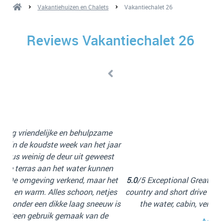
Vakantiehuizen en Chalets
Vakantiechalet 26
Reviews Vakantiechalet 26
wa
b
l
e
w
jaar
st
nie
en
het
5.0
/5 Exceptional Great location, in the middle of the
v
jes
country and short drive to various cities. Beautiful, on
ind
w is
the water, cabin, very clean and friendly staff.