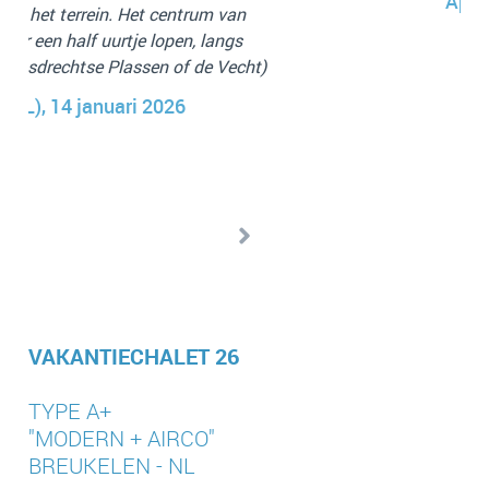
Apolonia
sla
n
zi
s
t
cht)
be
wat
d
VAKANTIECHALET 26
TYPE A+
"MODERN + AIRCO"
BREUKELEN - NL