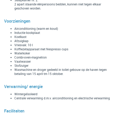
2 apart staande éénpersoons bedden, kunnen niet tegen elkaar
geschoven worden.
Voorzieningen
Airconditioning (warm en koud)
Inductie kookplaat
Koelkast
Afzuigkap
Vriesvak: 10 l
Koffiezetapparaat met Nespresso cups
Waterkoker
Combi-oven-magnetron
Vaatwasser
Stofzuiger
Wasmachine en droger gedeeld in toilet gebouw op de haven tegen
betaling van 15 april tm 15 oktober.
Verwarming/ energie
Wintergeïsoleerd
Centrale verwarming d.m.v. airconditioning en electrische verwarming
Faciliteiten