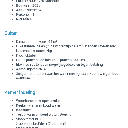
Enkel te huur i.v.m. vakantie
Bouwjaar: 2025
Aantal sterren: 4
Personen: 4
Niet roken
Buiten
Direct aan het water: 65 m²
Luxe tuinmeubelen (in de winter zijn de 4 x 5 standen stoelen met
kussens niet aanwezig)
Picknicktafel
Gratis parkeren op locatie: 1 parkeerplaatsen
Elektrisch auto laden mogelijk, gedeeld en tegen betaling.
Aantal ligstoelen: 4
Steiger terras, direct aan het water met ligplaats voor uw eigen boot
eventueel.
Kamer indeling
Woonkamer met open keuken
Keuken: warm en koud water
Badkamer
Toilet: warm en koud water , Douche
Slaapkamer nr. 1
2-persoonsbed(den) (2 plaatsen)
Slaapkamer nr. 2: