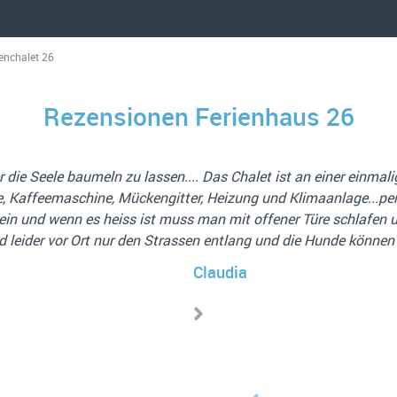
ienchalet 26
Rezensionen Ferienhaus 26
Leute und 2 Hunde, aber es hat alles geklappt. Die große Terras
hine ... hat uns persönlich nicht so gut gefallen. Aber das is
Wasser und abends sehr ruhig!
Jürgen