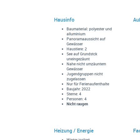
Hausinfo
Au
Baumaterial: polyester und
alluminium
Panoramaaussicht auf
Gewässer
Haustiere: 2
See auf Grundstck
uneingezäunt
Nahe nicht umzäuntem
Gewässer
Jugendgruppen nicht
zugelassen
Nur für Ferienaufenthalte
Baujahr: 2022
Sterne: 4
Personen: 4
Nicht raugen
Heizung / Energie
Fac
Winter isoliert