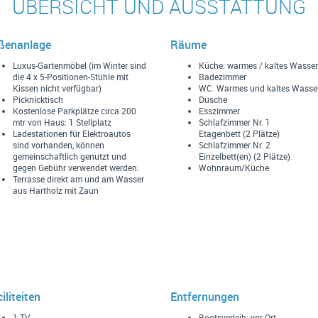
ÜBERSICHT UND AUSSTATTUNG
ßenanlage
Räume
Luxus-Gartenmöbel (im Winter sind
Küche: warmes / kaltes Wasser
die 4 x 5-Positionen-Stühle mit
Badezimmer
Kissen nicht verfügbar)
WC. Warmes und kaltes Wasser
Picknicktisch
Dusche
Kostenlose Parkplätze circa 200
Esszimmer
mtr von Haus: 1 Stellplatz
Schlafzimmer Nr. 1
Ladestationen für Elektroautos
Etagenbett (2 Plätze)
sind vorhanden, können
Schlafzimmer Nr. 2
gemeinschaftlich genutzt und
Einzelbett(en) (2 Plätze)
gegen Gebühr verwendet werden.
Wohnraum/Küche
Terrasse direkt am und am Wasser
aus Hartholz mit Zaun
iliteiten
Entfernungen
1 TV
Bootsverleih: vor Ort