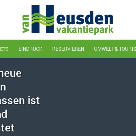
ETS
EINDRUCK
RESERVIEREN
UMWELT & TOURI
neue
en
ssen ist
nd
tet