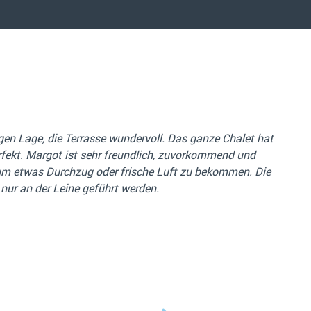
se direkt am Wasser, die beiden Schlafzimmer und das
t ja Geschmack-Sache. Ansonsten sehr schöne Gegend, viel