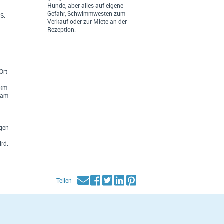
Hunde, aber alles auf eigene
Gefahr, Schwimmwesten zum
S:
Verkauf oder zur Miete an der
Rezeption.
t
Ort
 km
dam
ngen
e
ird.
Teilen