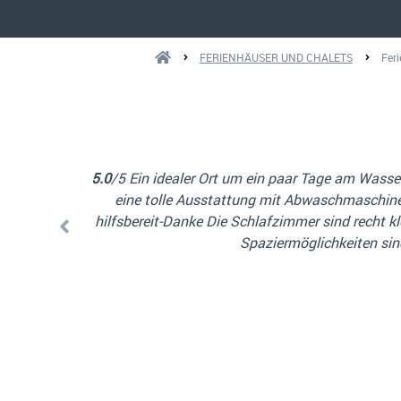
FERIENHÄUSER UND CHALETS
Fer
ze Chalet hat
4.0
/5 Das Chalet war zwar etwas klein für 3 
mmend und
Badezimmer, alles top! Einzig die Nespresso-Masc
ekommen. Die